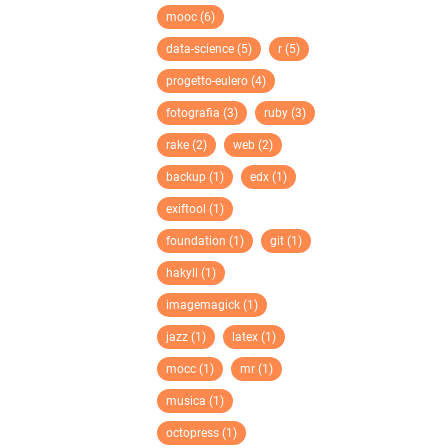
mooc (6)
data-science (5)
r (5)
progetto-eulero (4)
fotografia (3)
ruby (3)
rake (2)
web (2)
backup (1)
edx (1)
exiftool (1)
foundation (1)
git (1)
hakyll (1)
imagemagick (1)
jazz (1)
latex (1)
mocc (1)
mr (1)
musica (1)
octopress (1)