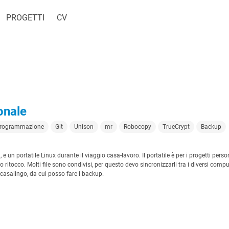
PROGETTI
CV
onale
rogrammazione
Git
Unison
mr
Robocopy
TrueCrypt
Backup
un portatile Linux durante il viaggio casa-lavoro. Il portatile è per i progetti person
o ritocco. Molti file sono condivisi, per questo devo sincronizzarli tra i diversi comput
 casalingo, da cui posso fare i backup.