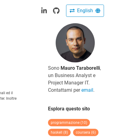
English
Sono
Mauro Taraborelli
,
un Business Analyst e
Project Manager IT.
Contattami per
email
.
ali ed il
er. Inoltre
Esplora questo sito
programmazione (10)
haskell (8)
coursera (6)