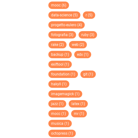
mooc (6)
data-science (5)
r (5)
progetto-eulero (4)
fotografia (3)
ruby (3)
rake (2)
web (2)
backup (1)
edx (1)
exiftool (1)
foundation (1)
git (1)
hakyll (1)
imagemagick (1)
jazz (1)
latex (1)
mocc (1)
mr (1)
musica (1)
octopress (1)