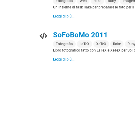
Fotografia
Web
Rake
Ruby
Imagem
Un insieme di task Rake per preparare le foto per 
Leggi di più...
SoFoBoMo 2011
Fotografia
LaTeX
XeTeX
Rake
Rub
Libro fotografico fatto con LaTeX e XeTeX per So
Leggi di più...