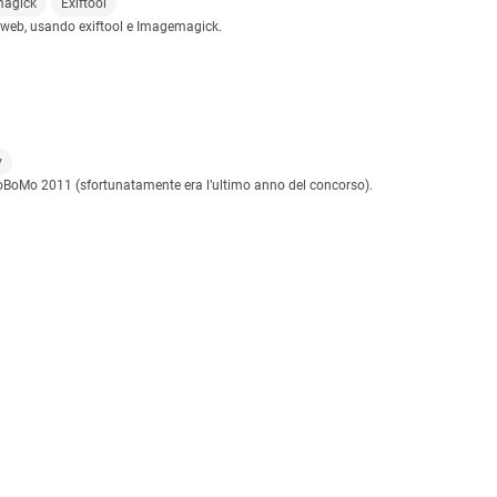
agick
Exiftool
il web, usando exiftool e Imagemagick.
y
FoBoMo 2011 (sfortunatamente era l’ultimo anno del concorso).